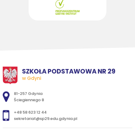
SZKOŁA PODSTAWOWA NR 29
w Gdyni
Adres pocztowy:
81-257 Gdynia
Ściegiennego 8
+48 58 623 12 44
sekretariat@sp29.edu.gdynia.pl