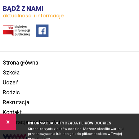
BĄDŹ Z NAMI
aktualności i informacje
Strona główna
Szkoła
Uczeń
Rodzic
Rekrutacja
Kontakt
x
Deklaracja dostępności
INFORMACJA DOTYCZĄCA PLIKÓW COOKIES
Strona korzysta z plików cookies. Możesz określić warunki
przechowywania lub dostępu do plików cookies w Twojej
przeglądarce.