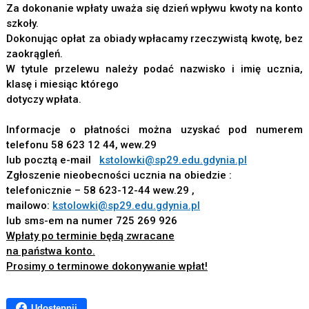
Za dokonanie wpłaty uważa się dzień wpływu kwoty na konto
szkoły.
Dokonując opłat za obiady wpłacamy rzeczywistą kwotę, bez
zaokrągleń.
W tytule przelewu należy podać nazwisko i imię ucznia,
klasę i miesiąc którego
dotyczy wpłata.
Informacje o płatności można uzyskać pod numerem
telefonu 58 623 12 44, wew.29
lub pocztą e-mail
kstolowki@sp29.edu.gdynia.pl
Zgłoszenie nieobecności ucznia na obiedzie :
telefonicznie – 58 623-12-44 wew.29 ,
mailowo:
kstolowki@sp29.edu.gdynia.pl
lub sms-em na numer 725 269 926
Wpłaty po terminie będą zwracane
na państwa konto.
Prosimy o terminowe dokonywanie wpłat!
Udostępnij