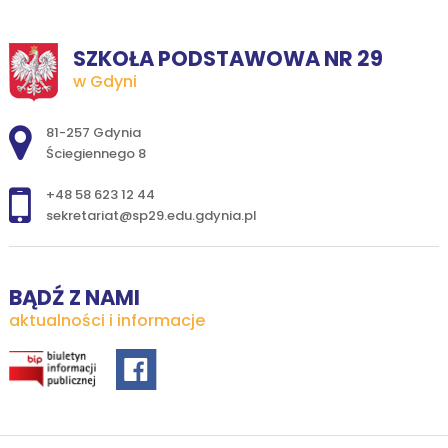
SZKOŁA PODSTAWOWA NR 29
w Gdyni
Adres pocztowy:
81-257 Gdynia
Ściegiennego 8
+48 58 623 12 44
sekretariat@sp29.edu.gdynia.pl
BĄDŹ Z NAMI
aktualności i informacje