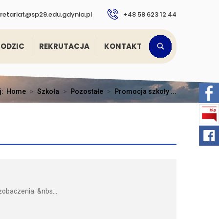
retariat@sp29.edu.gdynia.pl
+48 58 623 12 44
RODZIC
REKRUTACJA
KONTAKT
j:
Home
>
Szkoła
>
Pozostałe
>
Promocja szkoły ...
obaczenia. &nbs...