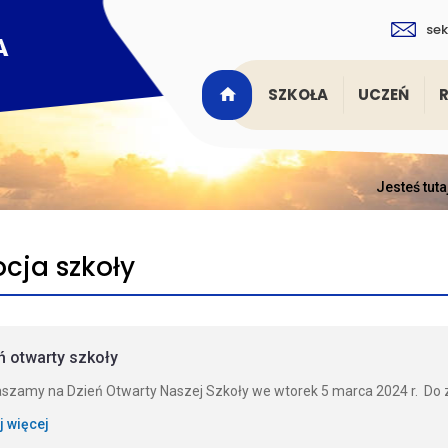
sek
SZKOŁA
UCZEŃ
Jesteś tuta
cja szkoły
ń otwarty szkoły
szamy na Dzień Otwarty Naszej Szkoły we wtorek 5 marca 2024 r. Do z
j więcej