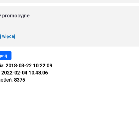
y promocyjne
j więcej
pnij
ia:
2018-03-22 10:22:09
:
2022-02-04 10:48:06
ietleń:
8375