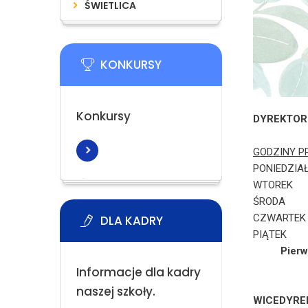
ŚWIETLICA
KONKURSY
Konkursy
DYREKTOR
GODZIN
PONIED
WTORE
ŚROD
CZWAR
DLA KADRY
PIĄTE
Pierw
Informacje dla kadry
naszej szkoły.
WICEDYREK