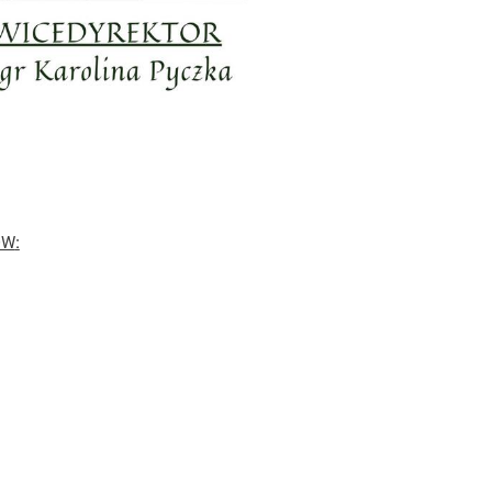
ÓW
:
30