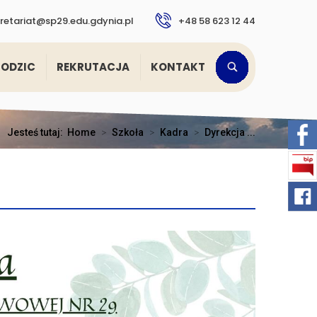
retariat@sp29.edu.gdynia.pl
+48 58 623 12 44
RODZIC
REKRUTACJA
KONTAKT
Jesteś tutaj:
Home
>
Szkoła
>
Kadra
>
Dyrekcja ...