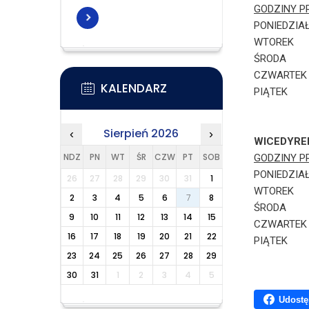
GODZIN
PONIED
WTORE
ŚROD
CZWAR
KALENDARZ
PIĄTE
Sierpień 2026
‹
›
WICEDYR
NDZ
PN
WT
ŚR
CZW
PT
SOB
GODZIN
PONIED
26
27
28
29
30
31
1
WTORE
2
3
4
5
6
7
8
ŚRODA
9
10
11
12
13
14
15
CZWAR
16
17
18
19
20
21
22
PIĄTE
23
24
25
26
27
28
29
30
31
1
2
3
4
5
Udostę