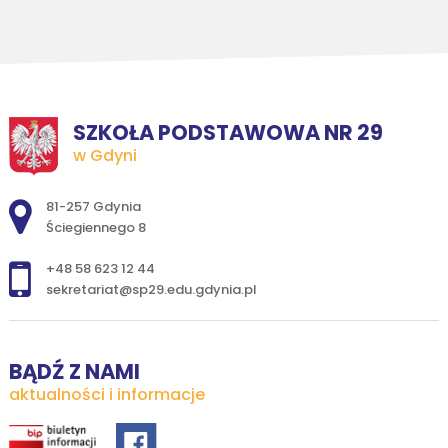
SZKOŁA PODSTAWOWA NR 29
w Gdyni
Adres pocztowy:
81-257 Gdynia
Ściegiennego 8
+48 58 623 12 44
sekretariat@sp29.edu.gdynia.pl
BĄDŹ Z NAMI
aktualności i informacje