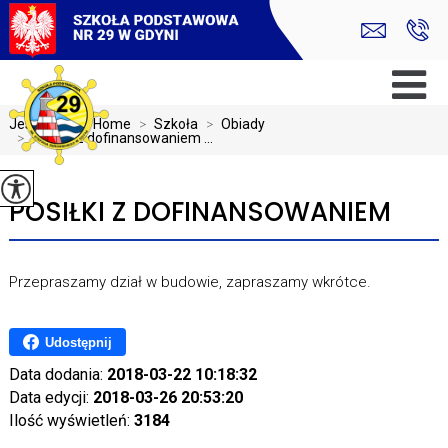
Jesteś tutaj:
Home
>
Szkoła
>
Obiady
>
Posiłki z dofinansowaniem ...
POSIŁKI Z DOFINANSOWANIEM
Przepraszamy dział w budowie, zapraszamy wkrótce.
Udostępnij
Data dodania:
2018-03-22 10:18:32
Data edycji:
2018-03-26 20:53:20
Ilość wyświetleń:
3184