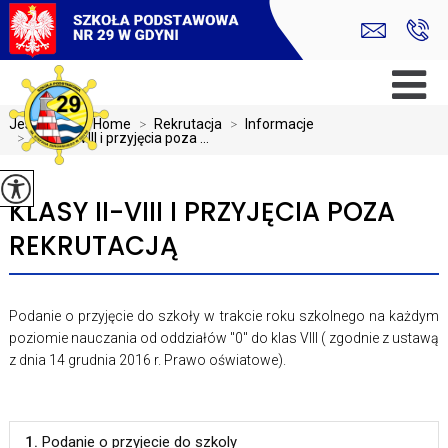
Jesteś tutaj:
Home
>
Rekrutacja
>
Informacje
>
Klasy II-VIII i przyjęcia poza ...
KLASY II-VIII I PRZYJĘCIA POZA
REKRUTACJĄ
Podanie o przyjęcie do szkoły w trakcie roku szkolnego na każdym
poziomie nauczania od oddziałów "0" do klas VIII ( zgodnie z ustawą
z dnia 14 grudnia 2016 r. Prawo oświatowe).
1.
Podanie o przyjecie do szkoly