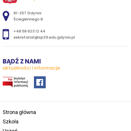
Adres pocztowy:
81-257 Gdynia
Ściegiennego 8
+48 58 623 12 44
sekretariat@sp29.edu.gdynia.pl
BĄDŹ Z NAMI
aktualności i informacje
Strona główna
Szkoła
Uczeń