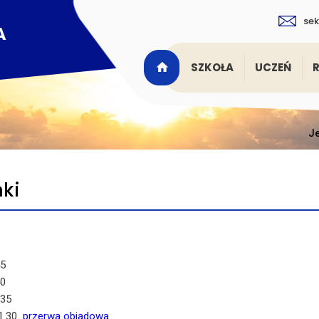
sek
SZKOŁA
UCZEŃ
Je
ki
45
40
.35
1.30
przerwa obiadowa