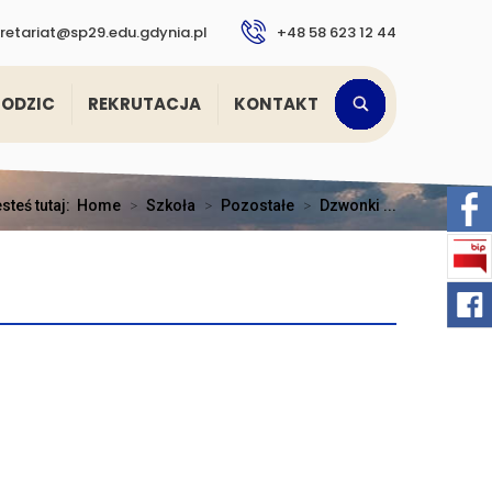
retariat@sp29.edu.gdynia.pl
+48 58 623 12 44
RODZIC
REKRUTACJA
KONTAKT
steś tutaj:
Home
>
Szkoła
>
Pozostałe
>
Dzwonki ...