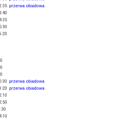
12.35
przerwa obiadowa
3.40
4.35
5.30
6.20
30
10
50
10:30
przerwa obiadowa
1:20
przerwa obiadowa
2:10
2:50
:30
4.10