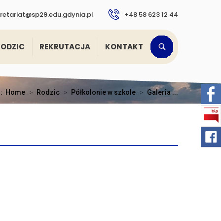
retariat@sp29.edu.gdynia.pl
+48 58 623 12 44
RODZIC
REKRUTACJA
KONTAKT
j:
Home
>
Rodzic
>
Półkolonie w szkole
>
Galeria ...