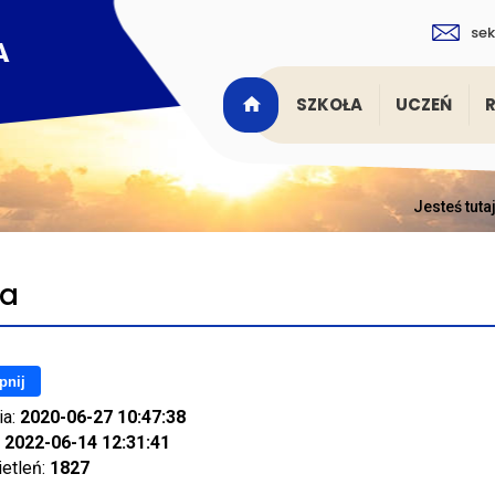
sek
SZKOŁA
UCZEŃ
Jesteś tuta
ia
pnij
ia:
2020-06-27 10:47:38
:
2022-06-14 12:31:41
ietleń:
1827