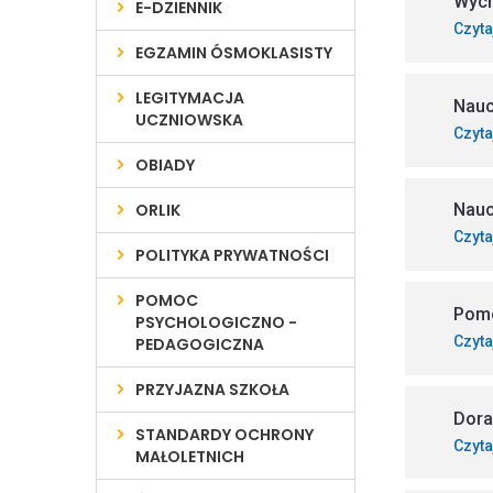
Wych
E-DZIENNIK
Czyta
EGZAMIN ÓSMOKLASISTY
LEGITYMACJA
Nauc
UCZNIOWSKA
Czyta
OBIADY
ORLIK
Nauc
Czyta
POLITYKA PRYWATNOŚCI
POMOC
Pomo
PSYCHOLOGICZNO -
Czyta
PEDAGOGICZNA
PRZYJAZNA SZKOŁA
Dor
STANDARDY OCHRONY
Czyta
MAŁOLETNICH