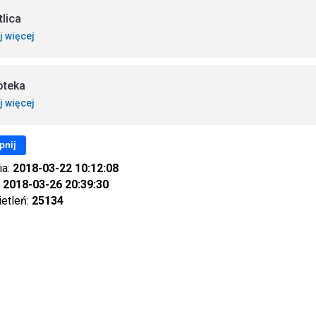
tlica
j więcej
ioteka
j więcej
pnij
ia:
2018-03-22 10:12:08
:
2018-03-26 20:39:30
ietleń:
25134