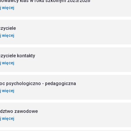
owawcy klas w roku szkolnym 2025/2026
j więcej
zyciele
j więcej
zyciele kontakty
j więcej
c psychologiczno - pedagogiczna
j więcej
adztwo zawodowe
j więcej