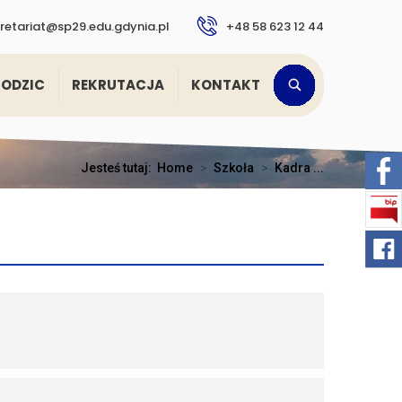
retariat@sp29.edu.gdynia.pl
+48 58 623 12 44
RODZIC
REKRUTACJA
KONTAKT
Jesteś tutaj:
Home
>
Szkoła
>
Kadra ...