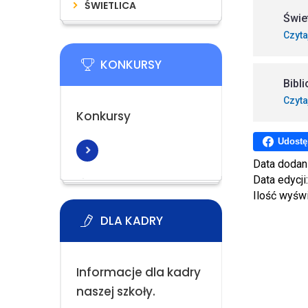
ŚWIETLICA
Świe
Czyta
KONKURSY
Bibl
Czyta
Konkursy
Udostę
Data dodan
Data edycji
Ilość wyśw
DLA KADRY
Informacje dla kadry
naszej szkoły.